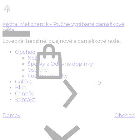
Michal Melichercik - Ručne vyrábane damaškové
nože
Vypredané
Košík
Lovecké, tradićné, dizajnové a damaškové nože.
Obchod
Nože
Šperky a Odevné doplnky
Ostatné
Kožené výrobky
Galéria
0
Blog
Cenník
Kontakt
Domov
Obchod