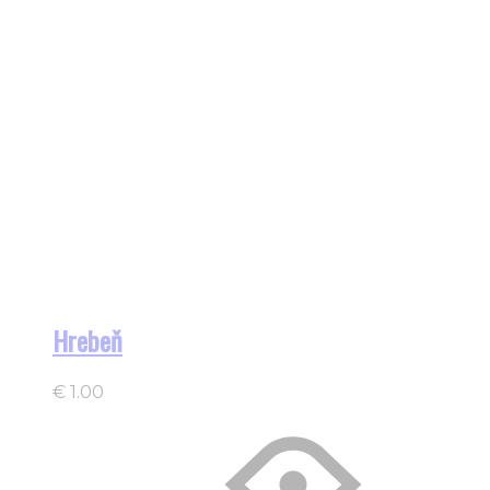
Hrebeň
€
1.00