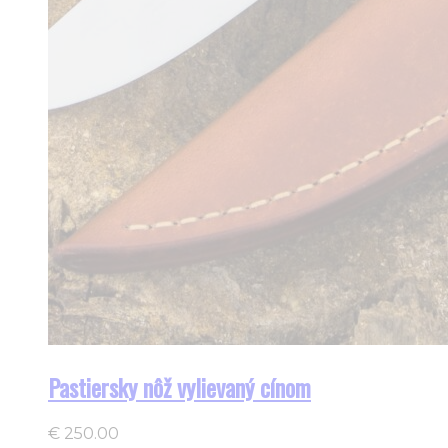
Pastiersky nôž vylievaný cínom
€
250.00