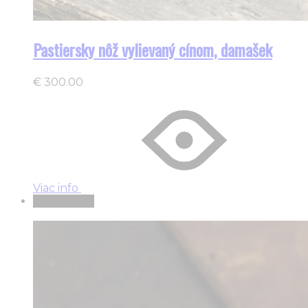
Pastiersky nôž vylievaný cínom, damašek
€
300.00
Viac info
Vypredané