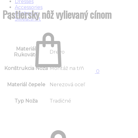
Dresses
navigation
Accessories
Pastiersky nôž vylievaný cínom
Footwear
Sweatshirt
Košík
Materiál
Drevo
Rukoväte
Konštrukcia Noža
Montáž na tŕň
0
Materiál čepele
Nerezová oceľ
Typ Noža
Tradičné