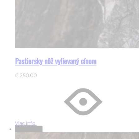
Pastiersky nôž vylievaný cínom
€
250.00
Viac info
Vypredané