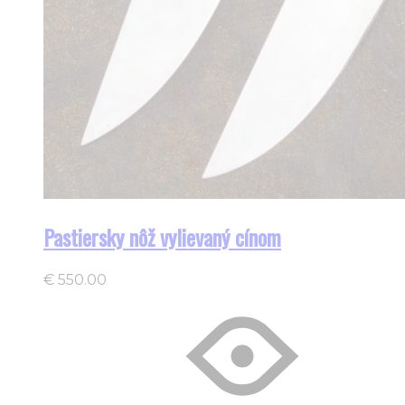
Pastiersky nôž vylievaný cínom
€
550.00