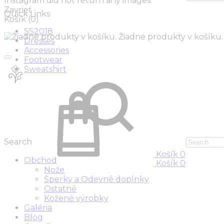
Instagram did not return any images.
Zavrieť
Quick Links
Košík
(0)
SS2018
Žiadne produkty v košíku.
Dresses
Accessories
Footwear
Sweatshirt
Search
Košík
0
Obchod
Košík
0
Nože
Šperky a Odevné doplnky
Ostatné
Kožené výrobky
Galéria
Blog