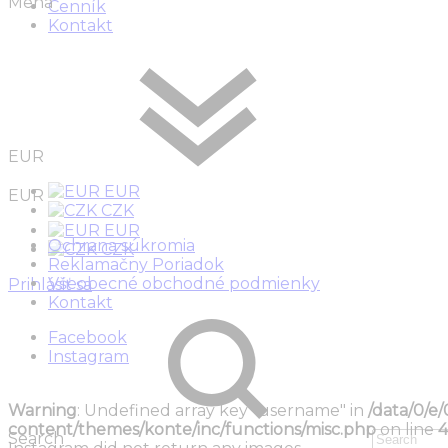
Mena
Cenník
Kontakt
EUR
EUR
EUR
CZK
EUR
Ochrana súkromia
CZK
Reklamačny Poriadok
Všeobecné obchodné podmienky
Prihlásiť sa
Kontakt
Facebook
Instagram
Warning
: Undefined array key "username" in
/data/0/e
content/themes/konte/inc/functions/misc.php
on line
4
Search