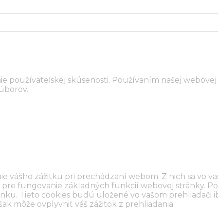
ie používateľskej skúsenosti. Používaním našej webovej 
súborov.
e vášho zážitku pri prechádzaní webom. Z nich sa vo va
pre fungovanie základných funkcií webovej stránky. Po
nku. Tieto cookies budú uložené vo vašom prehliadači ib
ak môže ovplyvniť váš zážitok z prehliadania.