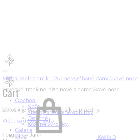
Michal Melichercik - Ručne vyrábane damaškové nože
Cart
Lovecké, tradićné, dizajnové a damaškové nože.
Obchod
Nože
Váš košík je prázdny.
Šperky a Odevné doplnky
Ostatné
Vrátiť sa do obchodu
Kožené výrobky
Galéria
Forged by Jarik
Blog
Košík
0