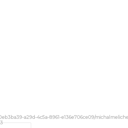
/0eb3ba39-a29d-4c5a-8961-e136e706ce09/michalmelich
3