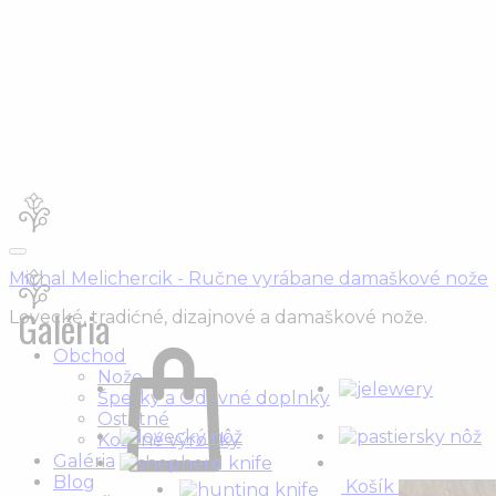
Michal Melichercik - Ručne vyrábane damaškové nože
Galéria
Lovecké, tradićné, dizajnové a damaškové nože.
Obchod
Nože
Šperky a Odevné doplnky
Ostatné
Kožené výrobky
Galéria
Blog
Košík
0