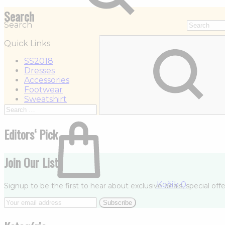
Search
Search
Quick Links
SS2018
Dresses
Accessories
Footwear
Sweatshirt
Editors‘ Pick
Join Our List
Košík
0
Signup to be the first to hear about exclusive deals, special of