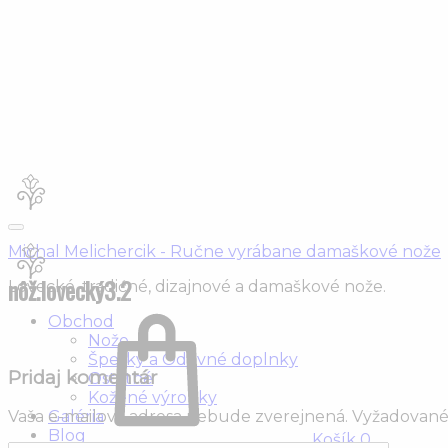
Michal Melichercik - Ručne vyrábane damaškové nože
nôž.lovecký3.2
Lovecké, tradićné, dizajnové a damaškové nože.
Obchod
Nože
Šperky a Odevné doplnky
Pridaj komentár
Ostatné
Kožené výrobky
Galéria
Vaša e-mailová adresa nebude zverejnená.
Vyžadované
Blog
Košík
0