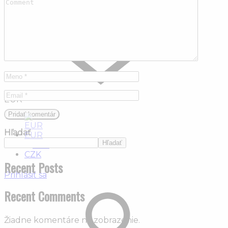
Cenník
Kontakt
EUR
Hľadať
EUR
Hľadať
CZK
Recent Posts
Prihlásiť sa
Recent Comments
Žiadne komentáre na zobrazenie.