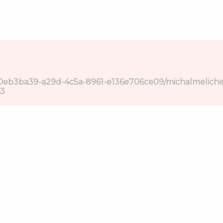
/0eb3ba39-a29d-4c5a-8961-e136e706ce09/michalmelich
3