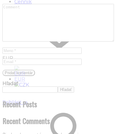
Cenník
Kontakt
EUR
EUR
Hľadať
Hľadať
CZK
Recent Posts
Prihlásiť sa
Recent Comments