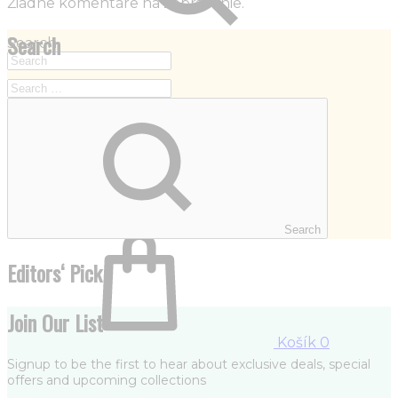
Žiadne komentáre na zobrazenie.
Search
Search
Quick Links
SS2018
Dresses
Accessories
Footwear
Sweatshirt
Search
Editors‘ Pick
Join Our List
Košík
0
Signup to be the first to hear about exclusive deals, special
offers and upcoming collections