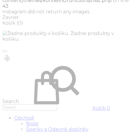
content/themes/konte/inc/functions/misc.php
on line
43
Instagram did not return any images.
Zavrieť
Košík
(0)
Žiadne produkty v
košíku.
Search
Košík
0
Obchod
Nože
Šperky a Odevné doplnky