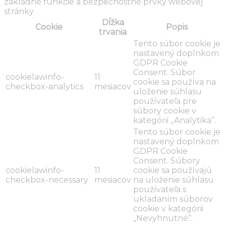
základné funkcie a bezpečnostné prvky webovej
stránky.
Dĺžka
Cookie
Popis
trvania
Tento súbor cookie je
nastavený doplnkom
GDPR Cookie
Consent. Súbor
cookielawinfo-
11
cookie sa používa na
checkbox-analytics
mesiacov
uloženie súhlasu
používateľa pre
súbory cookie v
kategórii „Analytika“.
Tento súbor cookie je
nastavený doplnkom
GDPR Cookie
Consent. Súbory
cookielawinfo-
11
cookie sa používajú
checkbox-necessary
mesiacov
na uloženie súhlasu
používateľa s
ukladaním súborov
cookie v kategórii
„Nevyhnutné“.