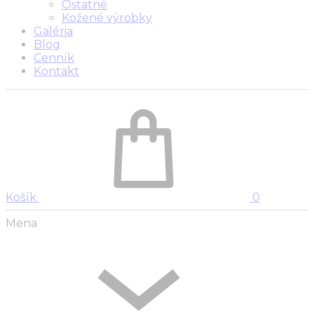
Ostatné
Kožené výrobky
Galéria
Blog
Cenník
Kontakt
Košík
0
Mena