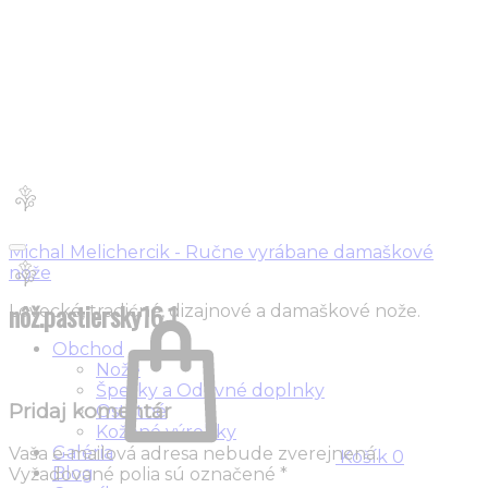
Michal Melichercik - Ručne vyrábane damaškové
nože
nôž.pastiersky16.1
Lovecké, tradićné, dizajnové a damaškové nože.
Obchod
Nože
Šperky a Odevné doplnky
Pridaj komentár
Ostatné
Kožené výrobky
Galéria
Vaša e-mailová adresa nebude zverejnená.
Košík
0
Blog
Vyžadované polia sú označené
*