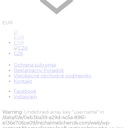
EUR
EUR
CZK
Ochrana súkromia
Reklamačny Poriadok
Všeobecné obchodné podmienky
Kontakt
Facebook
Instagram
Warning
: Undefined array key "username" in
/data/0/e/0eb3ba39-a29d-4c5a-8961-
e136e706ce09/michalmelichercik.com/web/wp-