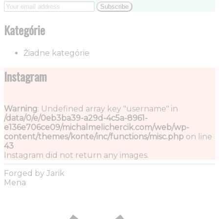
Kategórie
Žiadne kategórie
Instagram
Warning
: Undefined array key "username" in
/data/0/e/0eb3ba39-a29d-4c5a-8961-
e136e706ce09/michalmelichercik.com/web/wp-
content/themes/konte/inc/functions/misc.php
on line
43
Instagram did not return any images.
Forged by Jarik
Mena